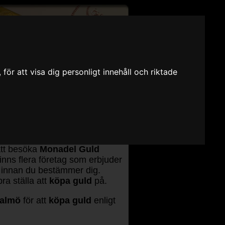
ör att visa dig personligt innehåll och riktade
elaterade varav
Monadel Guld
ellan olika företag där man
a som säljer guld i Malmö eller
ha för
guld
, gärna i detalj. Mer
att besöka
Monadel Guld
inns flera företag som erbjuder
 innan du bestämmer dig.
ra ställa att
köpa guld
på.
Malmö
för att
köpa guld
enligt