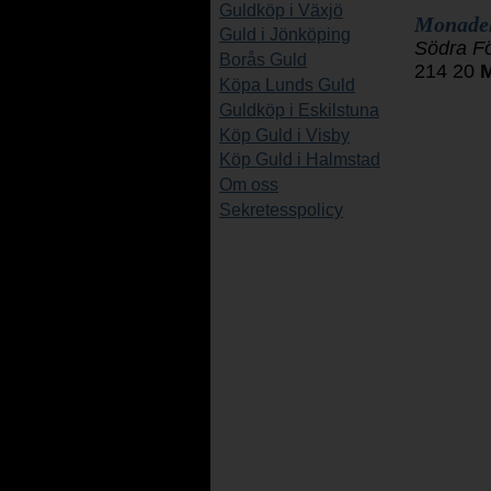
Guldköp i Växjö
Monade
Guld i Jönköping
Södra F
Borås Guld
214 20
Köpa Lunds Guld
Guldköp i Eskilstuna
Köp Guld i Visby
Köp Guld i Halmstad
Om oss
Sekretesspolicy