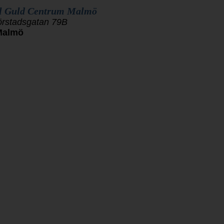
l Guld Centrum Malmö
örstadsgatan 79B
Malmö